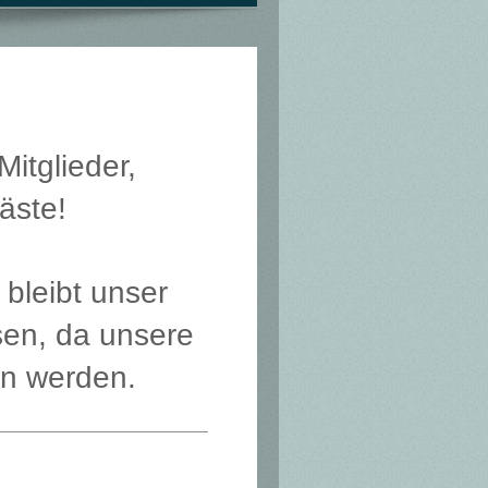
Mitglieder,
äste!
bleibt unser
sen, da unsere
en werden.